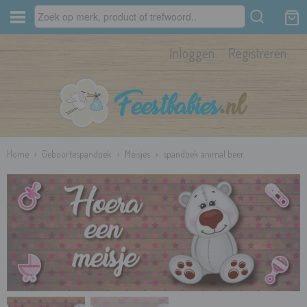
Inloggen
Registreren
Home
›
Geboortespandoek
›
Meisjes
›
spandoek animal beer