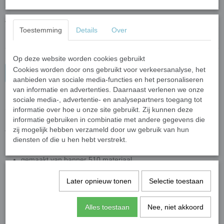
Aantal
Toestemming
Details
Over
Op deze website worden cookies gebruikt
Cookies worden door ons gebruikt voor verkeersanalyse, het
In winkelwagen
aanbieden van sociale media-functies en het personaliseren
van informatie en advertenties. Daarnaast verlenen we onze
sociale media-, advertentie- en analysepartners toegang tot
spandoek animal beer
informatie over hoe u onze site gebruikt. Zij kunnen deze
informatie gebruiken in combinatie met andere gegevens die
zij mogelijk hebben verzameld door uw gebruik van hun
formaat 80x200 cm
diensten of die u hen hebt verstrekt.
met handige oogjes voor het ophangen
gemaakt van banner 510 materiaal
Beschikbaar in 2 verschillende ontwerpen, met sterretjes of
Later opnieuw tonen
Selectie toestaan
hartjes
levertijd is 4-5 werkdagen
Alles toestaan
Nee, niet akkoord
Standaard kun je kiezen uit twee verschillende teksten
"Hoera een meisje" of "Hoera naam is geboren" waarbij je zelf