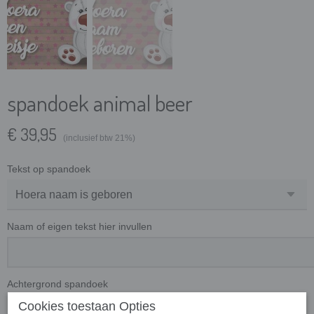
spandoek animal beer
€ 39,95
(inclusief btw 21%)
Tekst op spandoek
Naam of eigen tekst hier invullen
Achtergrond spandoek
Cookies toestaan Opties