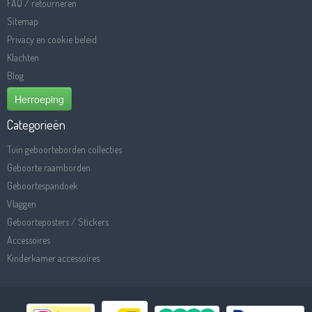
FAQ / retourneren
Sitemap
Privacy en cookie beleid
Klachten
Blog
Herroeping
Categorieën
Tuin geboorteborden collecties
Geboorte raamborden
Geboortespandoek
Vlaggen
Geboorteposters / Stickers
Accessoires
Kinderkamer accessoires