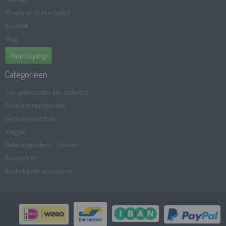
Privacy en cookie beleid
Klachten
Blog
Herroeping
Categorieën
Tuin geboorteborden collecties
Geboorte raamborden
Geboortespandoek
Vlaggen
Geboorteposters / Stickers
Accessoires
Kinderkamer accessoires