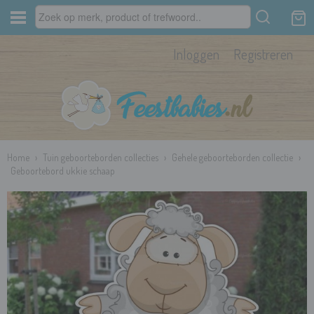
Inloggen
Registreren
Home
›
Tuin geboorteborden collecties
›
Gehele geboorteborden collectie
›
Geboortebord ukkie schaap