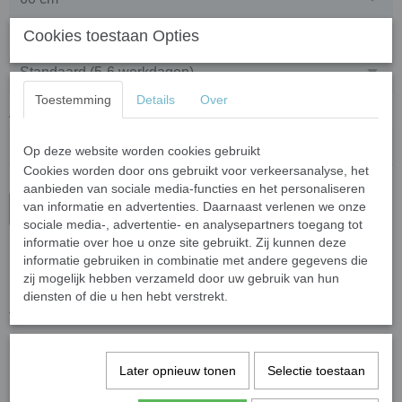
Cookies toestaan Opties
Levertijd
Toestemming
Details
Over
Aantal
Op deze website worden cookies gebruikt
Cookies worden door ons gebruikt voor verkeersanalyse, het
aanbieden van sociale media-functies en het personaliseren
van informatie en advertenties. Daarnaast verlenen we onze
In winkelwagen
sociale media-, advertentie- en analysepartners toegang tot
informatie over hoe u onze site gebruikt. Zij kunnen deze
informatie gebruiken in combinatie met andere gegevens die
Geboortebord ukkie schaap
zij mogelijk hebben verzameld door uw gebruik van hun
diensten of die u hen hebt verstrekt.
te bestellen in drie verschillende hoogtes, namelijk
60, 80 en 100 cm
Later opnieuw tonen
Selectie toestaan
standaardlevertijd ongeveer 5-6 werkdagen, spoed 2-3
werkdagen