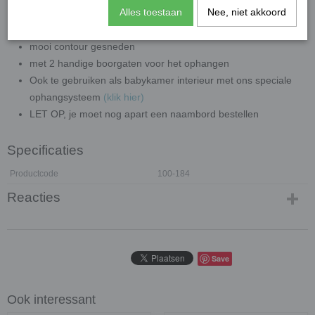
Alles toestaan
Nee, niet akkoord
het 60 cm en 80 cm bord zijn gemaakt van 5 mm forex
het 100 cm bord is gemaakt van 3 mm dibond
mooi contour gesneden
met 2 handige boorgaten voor het ophangen
Ook te gebruiken als babykamer interieur met ons speciale
ophangsysteem
(klik hier)
LET OP, je moet nog apart een naambord bestellen
Specificaties
Productcode
100-184
Reacties
Save
Ook interessant