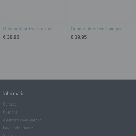
Geboortebord wolk olifant
Geboortebord wolk pinguin
€ 39,95
€ 39,95
Informatie
Contact
Over ons
Algemene voorwaarden
FAQ / retourneren
Sitemap