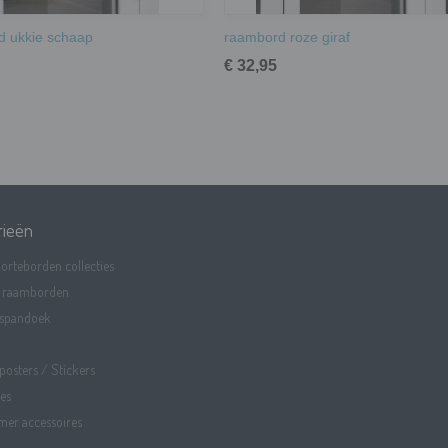
d ukkie schaap
raambord roze giraf
€ 32,95
rieën
orteborden collecties
 raamborden
spandoek
osters / Stickers
es
mer accessoires