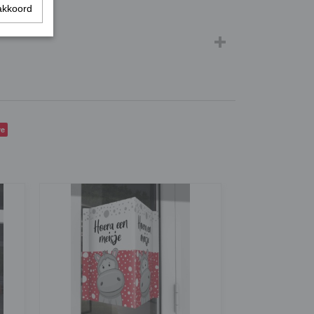
akkoord
ve