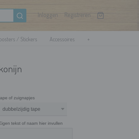
Inloggen
Registreren
osters / Stickers
Accessoires
+
konijn
tape of zuignapjes
Eigen tekst of naam hier invullen