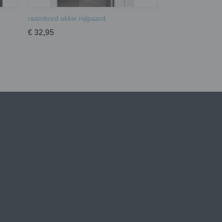
raambord ukkie nijlpaard
€ 32,95