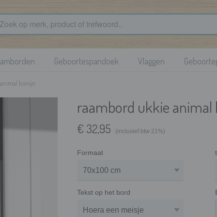
aamborden
Geboortespandoek
Vlaggen
Geboortep
animal konijn
raambord ukkie animal 
€ 32,95
(inclusief btw 21%)
Formaat
Tekst op het bord