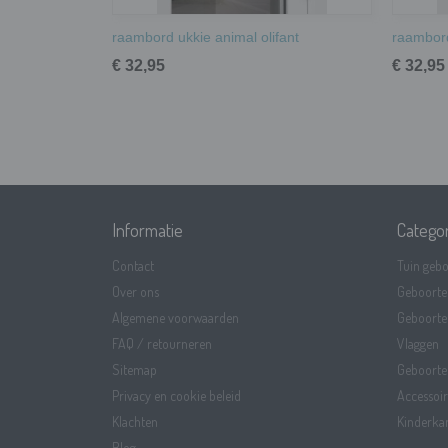
raambord ukkie animal olifant
raambor
€ 32,95
€ 32,95
Informatie
Catego
Contact
Tuin gebo
Over ons
Geboorte
Algemene voorwaarden
Geboorte
FAQ / retourneren
Vlaggen
Sitemap
Geboortep
Privacy en cookie beleid
Accessoir
Klachten
Kinderka
Blog