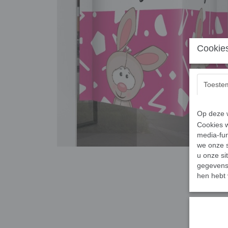
Cookies
Toeste
Op deze w
Cookies w
media-fun
we onze s
u onze si
gegevens 
hen hebt 