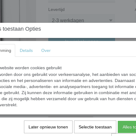
Levertijd
 toestaan Opties
In winkelwagen
mming
Details
Over
Geboorte raambord ukkie animal
ebsite worden cookies gebruikt
orden door ons gebruikt voor verkeersanalyse, het aanbieden van soc
raambord is te bestellen in tw
cties en het personaliseren van informatie en advertenties. Daarnaast
ociale media-, advertentie- en analysepartners toegang tot informatie
standaardtekst is "Hoera een meisje" maa
te gebruikt. Zij kunnen deze informatie gebruiken in combinatie met an
standaard levertijd is 2-3 werkdagen e
die zij mogelijk hebben verzameld door uw gebruik van hun diensten o
met dubbelzijdig tape of zuignapjes voo
verstrekt.
gemaakt van polyprop, kanaalplaat 3,5
Later opnieuw tonen
Selectie toestaan
Alles 