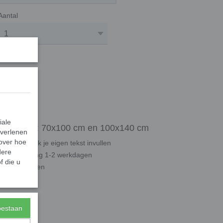
Aantal
 konijn
iale
ee formaten: 70x100 cm en 100x140 cm
 verlenen
 over hoe
r je kan ook je eigen tekst invullen
dere
n spoedlevering 1-2 werkdagen
f die u
r het ophangen
 mm
toestaan