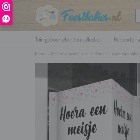
9,5
Tuin geboorteborden collecties
Geboorte r
Home
›
Geboorte raamborden
›
Meisjes
›
raambord ukkie 