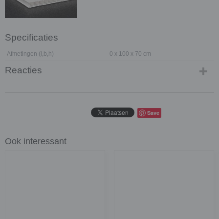
Specificaties
Afmetingen (l,b,h)
0 x 100 x 70 cm
Reacties
Save
Ook interessant