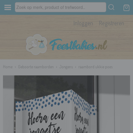
Inloggen
Registreren
Home
›
Geboorte raamborden
›
Jongens
›
raambord ukkie poes